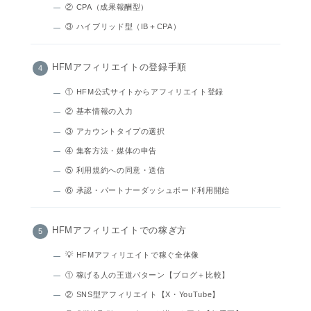
② CPA（成果報酬型）
③ ハイブリッド型（IB＋CPA）
HFMアフィリエイトの登録手順
① HFM公式サイトからアフィリエイト登録
② 基本情報の入力
③ アカウントタイプの選択
④ 集客方法・媒体の申告
⑤ 利用規約への同意・送信
⑥ 承認・パートナーダッシュボード利用開始
HFMアフィリエイトでの稼ぎ方
💡 HFMアフィリエイトで稼ぐ全体像
① 稼げる人の王道パターン【ブログ＋比較】
② SNS型アフィリエイト【X・YouTube】