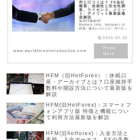
判と口コミは？ FX会社
概要、信頼性と安全性調
査、ライセンス、メリッ
ト、デメリット最新版徹
底解説
海外FX業者HF
Markets（hfm、hotforex）の
特徴、最大レバレッジ、ボーナ
ス、利用者の評判や口コミ、メリ
ットや魅力を本記事で紹介、解説
2026.05.26
します。世界でもかなり人気の
FX会社になります。全世界で
300万以上の口座が開設されてお
www.worldforexintroduction.com
り、大多数のトレーダーが取引を
しています。そこで、この会社の
情報について知ってもらうために
木時にしています。これから口座
開設を検討している方は参考にし
てください。
HFM（旧HotForex）：休眠口
座・アーカイブとは？口座維持手
数料や開設方法について最新版を
解説
HFM(旧HotForex)：スマートフ
ォンアプリ版 特徴と機能につい
て利用方法最新版を解説
HFM(旧hotforex)：入金方法と
手順、入金ボーナス、FXの手数