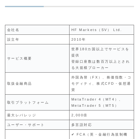
会社名
HF Markets（SV） Ltd.
設立年
2010年
世界180カ国以上でサービスを
提供
サービス概要
登録口座数は数百万以上とされ
る大規模ブローカー
外国為替（FX）、株価指数・コ
取扱金融商品
モディティ、株式CFD・仮想通
貨
MetaTrader 4（MT4）、
取引プラットフォーム
MetaTrader 5（MT5）
最大レバレッジ
2,000倍
ユーザー・サポート
多言語対応
✔ FCA（英・金融行為規制機