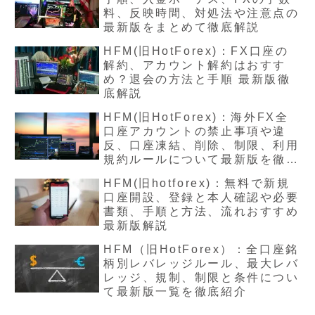
料、反映時間、対処法や注意点の
最新版をまとめて徹底解説
HFM(旧HotForex)：FX口座の
解約、アカウント解約はおすす
め？退会の方法と手順 最新版徹
底解説
HFM(旧HotForex)：海外FX全
口座アカウントの禁止事項や違
反、口座凍結、削除、制限、利用
規約ルールについて最新版を徹底
解説
HFM(旧hotforex)：無料で新規
口座開設、登録と本人確認や必要
書類、手順と方法、流れおすすめ
最新版解説
HFM（旧HotForex）：全口座銘
柄別レバレッジルール、最大レバ
レッジ、規制、制限と条件につい
て最新版一覧を徹底紹介